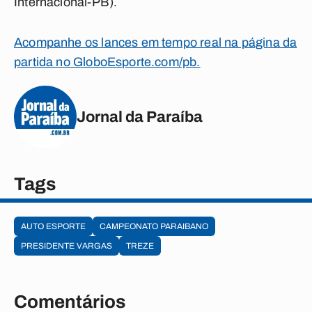
Internacional-PB).
Acompanhe os lances em tempo real na página da
partida no GloboEsporte.com/pb.
Jornal da Paraíba
Tags
AUTO ESPORTE
CAMPEONATO PARAIBANO
PRESIDENTE VARGAS
TREZE
Comentários