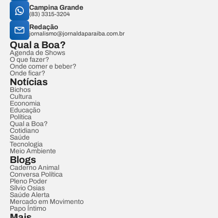
Campina Grande
(83) 3315-3204
Redação
jornalismo@jornaldaparaiba.com.br
Qual a Boa?
Agenda de Shows
O que fazer?
Onde comer e beber?
Onde ficar?
Notícias
Bichos
Cultura
Economia
Educação
Política
Qual a Boa?
Cotidiano
Saúde
Tecnologia
Meio Ambiente
Blogs
Caderno Animal
Conversa Política
Pleno Poder
Sílvio Osias
Saúde Alerta
Mercado em Movimento
Papo Íntimo
Mais