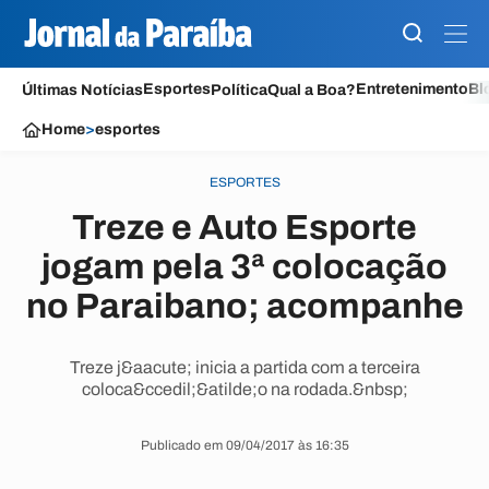
Esportes
Entretenimento
Bl
Últimas Notícias
Política
Qual a Boa?
Home
>
esportes
ESPORTES
Treze e Auto Esporte
jogam pela 3ª colocação
no Paraibano; acompanhe
Treze j&aacute; inicia a partida com a terceira
coloca&ccedil;&atilde;o na rodada.&nbsp;
Publicado em 09/04/2017 às 16:35