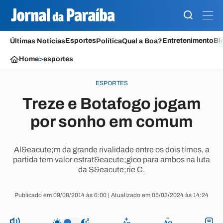
Esportes
Entretenimento
Bl
Últimas Notícias
Política
Qual a Boa?
Home
>
esportes
ESPORTES
Treze e Botafogo jogam
por sonho em comum
Al&eacute;m da grande rivalidade entre os dois times, a
partida tem valor estrat&eacute;gico para ambos na luta
da S&eacute;rie C.
Publicado em 09/08/2014 às 6:00 | Atualizado em 05/03/2024 às 14:24