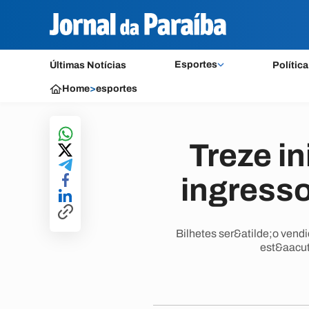
Esportes
Últimas Notícias
Política
Home
>
esportes
Treze i
ingresso
Bilhetes ser&atilde;o vendi
est&aacut