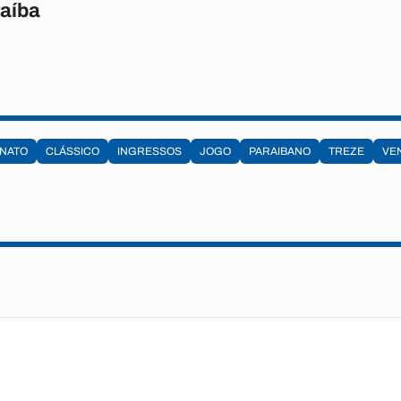
raíba
NATO
CLÁSSICO
INGRESSOS
JOGO
PARAIBANO
TREZE
VE