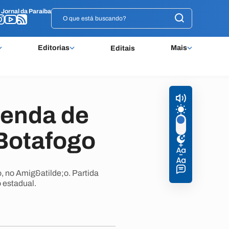
o
o
Jornal da Paraíba
Jornal da Paraíba
Editorias
Mais
Editais
venda de
 Botafogo
o, no Amig&atilde;o. Partida
 estadual.