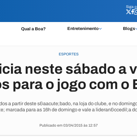
Siga 
Siga 
Entretenimento
Blogs
Qual a Boa?
ESPORTES
nicia neste sábado a 
s para o jogo com o
dos a partir deste s&aacute;bado, na loja do clube, e no doming
e; marcada para as 16h de domingo e vale a lideran&ccedil;a do
Publicado em 03/04/2015 às 12:57