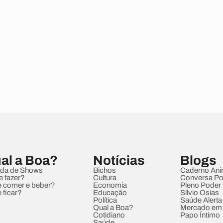
al a Boa?
Notícias
Blogs
da de Shows
Bichos
Caderno Ani
e fazer?
Cultura
Conversa Pol
 comer e beber?
Economia
Pleno Poder
 ficar?
Educação
Sílvio Osias
Política
Saúde Alerta
Qual a Boa?
Mercado em
Cotidiano
Papo Íntimo
Saúde