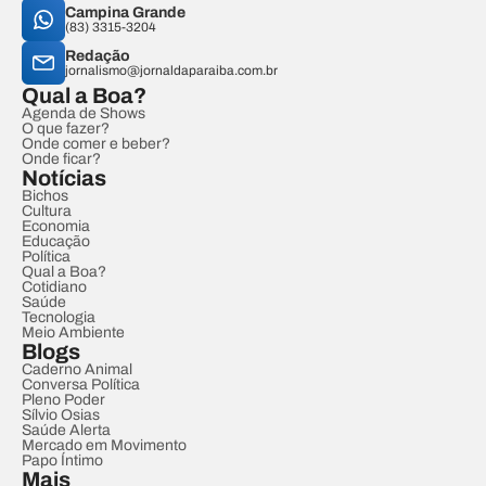
Campina Grande
(83) 3315-3204
Redação
jornalismo@jornaldaparaiba.com.br
Qual a Boa?
Agenda de Shows
O que fazer?
Onde comer e beber?
Onde ficar?
Notícias
Bichos
Cultura
Economia
Educação
Política
Qual a Boa?
Cotidiano
Saúde
Tecnologia
Meio Ambiente
Blogs
Caderno Animal
Conversa Política
Pleno Poder
Sílvio Osias
Saúde Alerta
Mercado em Movimento
Papo Íntimo
Mais