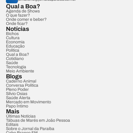
Qual a Boa?
Agenda de Shows
O que fazer?
Onde comer e beber?
Onde ficar?
Notícias
Bichos
Cultura
Economia
Educação
Política
Qual a Boa?
Cotidiano
Saúde
Tecnologia
Meio Ambiente
Blogs
Caderno Animal
Conversa Política
Pleno Poder
Sílvio Osias
Saúde Alerta
Mercado em Movimento
Papo Íntimo
Mais
Últimas Notícias
Tábuas de Marés em João Pessoa
Editais
Sobre o Jornal da Paraíba
Cabo Branco FM