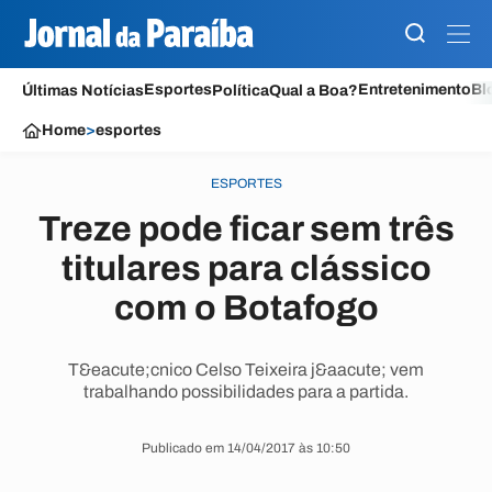
Esportes
Entretenimento
Bl
Últimas Notícias
Política
Qual a Boa?
Home
>
esportes
ESPORTES
Treze pode ficar sem três
titulares para clássico
com o Botafogo
T&eacute;cnico Celso Teixeira j&aacute; vem
trabalhando possibilidades para a partida.
Publicado em 14/04/2017 às 10:50