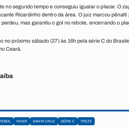
te no segundo tempo e conseguiu igualar o placar. O zag
ante Ricardinho dentro da área. O juiz marcou pênalti
erdeu, mas garantiu o gol no rebote, encerrando o plac
no próximo sábado (27) às 16h pela série C do Brasilei
 no Ceará.
raíba
TEBOL
RIVER
SANTA CRUZ
SÉRIE C
TREZE