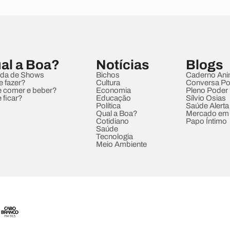
al a Boa?
Notícias
Blogs
da de Shows
Bichos
Caderno Ani
e fazer?
Cultura
Conversa Pol
 comer e beber?
Economia
Pleno Poder
 ficar?
Educação
Sílvio Osias
Política
Saúde Alerta
Qual a Boa?
Mercado em
Cotidiano
Papo Íntimo
Saúde
Tecnologia
Meio Ambiente