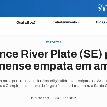
Siga 
Siga 
Entretenimento
Blogs
Qual a Boa?
ESPORTES
nce River Plate (SE) p
nense empata em am
a mais perto da classifica&ccedil;&atilde;o antecipada na S&eac
 o Campinense estava de folga e ficou no 1 a 1 contra o Santa 
Publicado em 21/08/2011 às 19:12