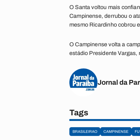
O Santa voltou mais confian
Campinense, derrubou o atac
mesmo Ricardinho cobrou e p
O Campinense volta a campo 
estádio Presidente Vargas,
Jornal da Pa
Tags
BRASILEIRAO
CAMPINENSE
FU