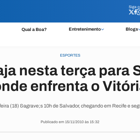
Siga 
Siga 
Entretenimento
Blogs
Qual a Boa?
ESPORTES
aja nesta terça para 
nde enfrenta o Vitór
feira (18) &agrave;s 10h de Salvador, chegando em Recife e s
Publicado em 15/11/2010 às 15:32