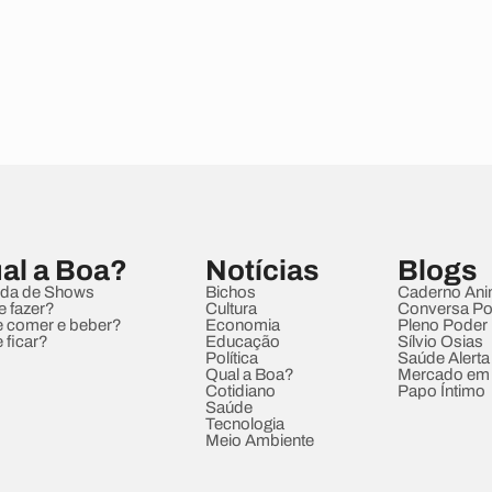
al a Boa?
Notícias
Blogs
da de Shows
Bichos
Caderno Ani
e fazer?
Cultura
Conversa Pol
 comer e beber?
Economia
Pleno Poder
 ficar?
Educação
Sílvio Osias
Política
Saúde Alerta
Qual a Boa?
Mercado em
Cotidiano
Papo Íntimo
Saúde
Tecnologia
Meio Ambiente