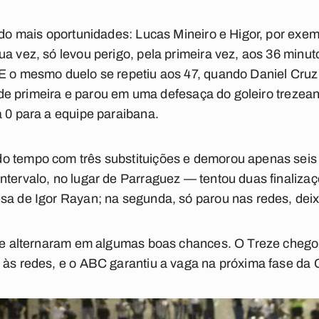
ando mais oportunidades: Lucas Mineiro e Higor, por exe
ua vez, só levou perigo, pela primeira vez, aos 36 minu
 E o mesmo duelo se repetiu aos 47, quando Daniel Cru
ou de primeira e parou em uma defesaça do goleiro trezea
a 0 para a equipe paraibana.
o tempo com três substituições e demorou apenas seis
intervalo, no lugar de Parraguez — tentou duas finaliz
sa de Igor Rayan; na segunda, só parou nas redes, deix
s se alternaram em algumas boas chances. O Treze chego
 às redes, e o ABC garantiu a vaga na próxima fase da 