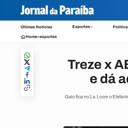
Esportes
Últimas Notícias
Política
Home
>
esportes
Treze x A
e dá 
Galo fica no 1 a 1 com o Elefan