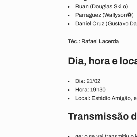
Ruan (Douglas Skilo)
Parraguez (Wallyson
⚽)
Daniel Cruz (Gustavo Da
Téc.:
Rafael Lacerda
Dia, hora e loc
Dia
: 21/02
Hora
: 19h30
Local
: Estádio Amigão,
Transmissão d
ge:
o ge vai transmitiu o