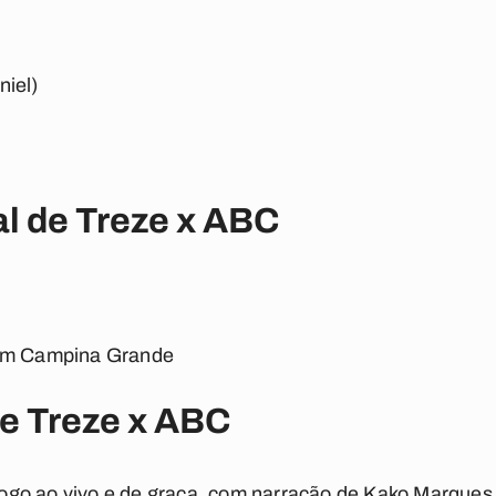
niel)
al de Treze x ABC
 em Campina Grande
e Treze x ABC
 jogo ao vivo e de graça, com narração de
Kako Marques