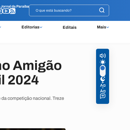
o
o
Jornal da Paraíba
Jornal da Paraíba
Editorias
Mais
Editais
 no Amigão
l 2024
se da competição nacional. Treze