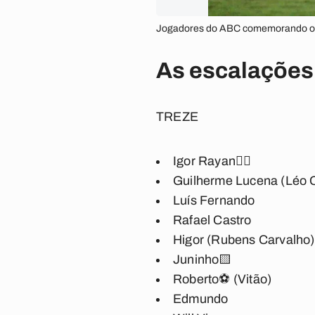
Jogadores do ABC comemorando o gol
As escalações
TREZE
Igor Rayan
🖐🏽
Guilherme Lucena (Léo 
Luís Fernando
Rafael Castro
Higor (Rubens Carvalho)
Juninho
🟨
Roberto
⚽ (Vitão)
Edmundo