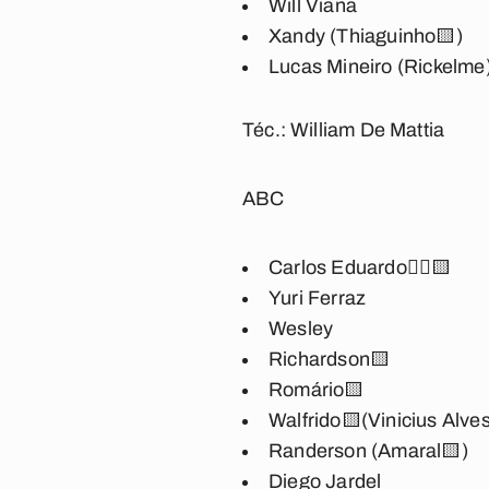
Will Viana
Xandy (Thiaguinho
🟨)
Lucas Mineiro (Rickelme
Téc.:
William De Mattia
ABC
Carlos Eduardo
🖐🏽🟨
Yuri Ferraz
Wesley
Richardson
🟨
Romário
🟨
Walfrido
🟨(Vinicius Alve
Randerson (Amaral
🟨)
Diego Jardel