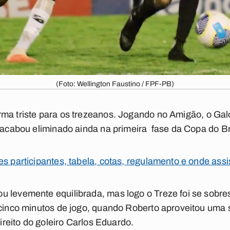
(Foto: Wellington Faustino / FPF-PB)
rma triste para os trezeanos. Jogando no Amigão, o Gal
, acabou eliminado ainda na primeira fase da Copa do Br
s participantes, tabela, cotas, regulamento e onde assis
u levemente equilibrada, mas logo o Treze foi se sobr
 cinco minutos de jogo, quando Roberto aproveitou uma 
direito do goleiro Carlos Eduardo.