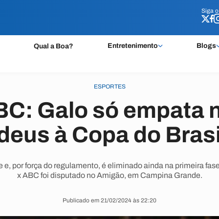
Siga 
Siga 
Entretenimento
Blogs
Qual a Boa?
ESPORTES
BC: Galo só empata
adeus à Copa do Brasi
te e, por força do regulamento, é eliminado ainda na primeira fa
x ABC foi disputado no Amigão, em Campina Grande.
Publicado em 21/02/2024 às 22:20