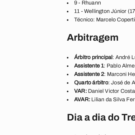
9 - Rhuann
11 - Wellington Júnior (17
Técnico: Marcelo Copert
Arbitragem
Árbitro principal
: André 
Assistente 1
: Pablo Alm
Assistente 2
: Marconi He
Quarto árbitro
: José de 
VAR:
Daniel Victor Cost
AVAR:
Lilian da Silva F
Dia a dia do Tr