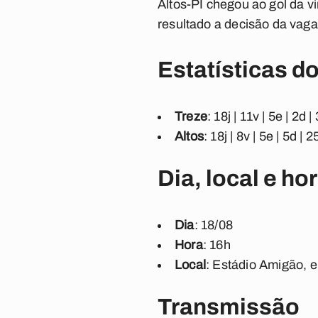
Altos-PI chegou ao gol da v
resultado a decisão da vaga 
Estatísticas d
Treze
: 18j | 11v | 5e | 2d
Altos
: 18j | 8v | 5e | 5d |
Dia, local e ho
Dia
: 18/08
Hora
: 16h
Local
: Estádio Amigão,
Transmissão