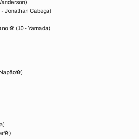
Wanderson)
5 - Jonathan Cabeça)
ano ⚽ (10 - Yamada)
 - Napão⚽)
a)
ber⚽)