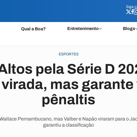
Siga 
Siga 
Entretenimento
Blogs
Qual a Boa?
ESPORTES
Altos pela Série D 2
 virada, mas garante
pênaltis
m Wallace Pernambucano, mas Valber e Napão viraram para o Jaca
garantiu a classificação