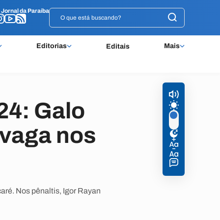
o
o
Jornal da Paraíba
Jornal da Paraíba
Editorias
Mais
Editais
024: Galo
 vaga nos
ré. Nos pênaltis, Igor Rayan