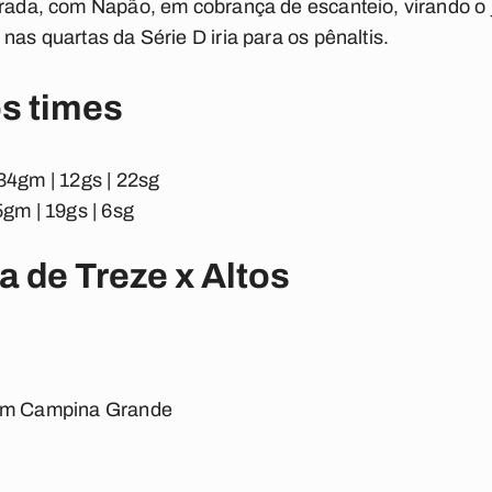
irada, com Napão, em cobrança de escanteio, virando o
nas quartas da Série D iria para os pênaltis.
os times
 | 34gm | 12gs | 22sg
 25gm | 19gs | 6sg
ra de Treze x Altos
 em Campina Grande