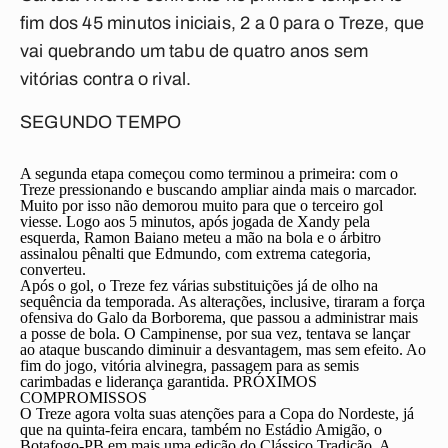
fim dos 45 minutos iniciais, 2 a 0 para o Treze, que
vai quebrando um tabu de quatro anos sem
vitórias contra o rival.
SEGUNDO TEMPO
A segunda etapa começou como terminou a primeira: com o
Treze pressionando e buscando ampliar ainda mais o marcador.
Muito por isso não demorou muito para que o terceiro gol
viesse. Logo aos 5 minutos, após jogada de Xandy pela
esquerda, Ramon Baiano meteu a mão na bola e o árbitro
assinalou pênalti que Edmundo, com extrema categoria,
converteu.
Após o gol, o Treze fez várias substituições já de olho na
sequência da temporada. As alterações, inclusive, tiraram a força
ofensiva do Galo da Borborema, que passou a administrar mais
a posse de bola. O Campinense, por sua vez, tentava se lançar
ao ataque buscando diminuir a desvantagem, mas sem efeito. Ao
fim do jogo, vitória alvinegra, passagem para as semis
carimbadas e liderança garantida.
PRÓXIMOS
COMPROMISSOS
O Treze agora volta suas atenções para a Copa do Nordeste, já
que na quinta-feira encara, também no Estádio Amigão, o
Botafogo-PB em mais uma edição do Clássico Tradição. A