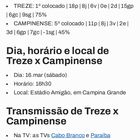
TREZE:
1º colocado | 18p | 8j | 6v | 0e | 2d | 15gp
| 6gc | 9sg | 75%
CAMPINENSE:
5º colocado | 11p | 8j | 3v | 2e |
3d | 6gp | 7gc | -1sg | 45%
Dia, horário e local de
Treze x Campinense
Dia:
16.mar (sábado)
Horário:
16h30
Local:
Estádio Amigão, em Campina Grande
Transmissão de Treze x
Campinense
Na TV:
as TVs
Cabo Branco
e
Paraíba