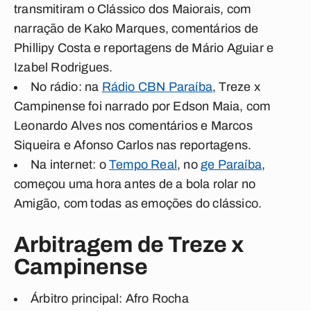
transmitiram o Clássico dos Maiorais, com
narração de
Kako Marques
, comentários de
Phillipy Costa
e reportagens de
Mário Aguiar
e
Izabel Rodrigues
.
No rádio:
na
Rádio CBN Paraíba
, Treze x
Campinense foi narrado por
Edson Maia
, com
Leonardo Alves
nos comentários e
Marcos
Siqueira
e
Afonso Carlos
nas reportagens.
Na internet:
o
Tempo Real
, no
ge Paraíba
,
começou uma hora antes de a bola rolar no
Amigão, com todas as emoções do clássico.
Arbitragem de Treze x
Campinense
Árbitro principal:
Afro Rocha