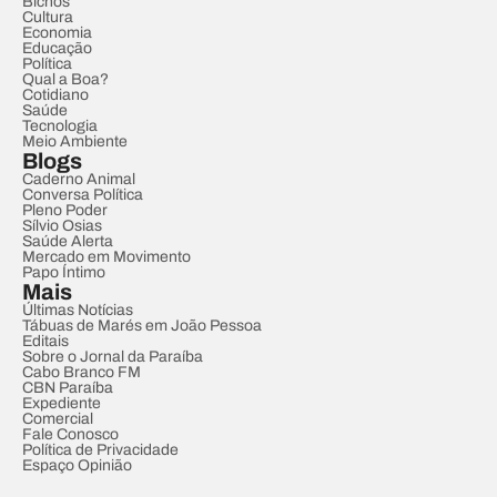
Bichos
Cultura
Economia
Educação
Política
Qual a Boa?
Cotidiano
Saúde
Tecnologia
Meio Ambiente
Blogs
Caderno Animal
Conversa Política
Pleno Poder
Sílvio Osias
Saúde Alerta
Mercado em Movimento
Papo Íntimo
Mais
Últimas Notícias
Tábuas de Marés em João Pessoa
Editais
Sobre o Jornal da Paraíba
Cabo Branco FM
CBN Paraíba
Expediente
Comercial
Fale Conosco
Política de Privacidade
Espaço Opinião