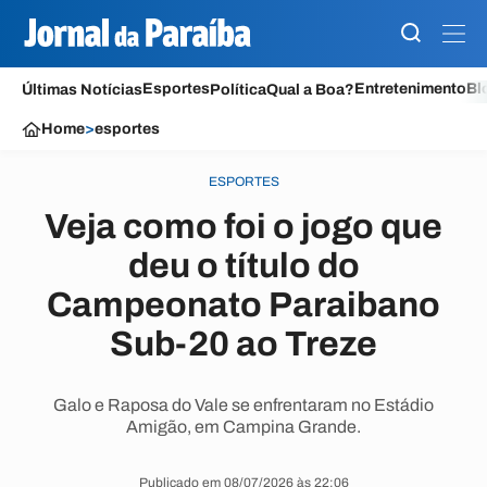
Esportes
Entretenimento
Bl
Últimas Notícias
Política
Qual a Boa?
Home
>
esportes
ESPORTES
Veja como foi o jogo que
deu o título do
Campeonato Paraibano
Sub-20 ao Treze
Galo e Raposa do Vale se enfrentaram no Estádio
Amigão, em Campina Grande.
Publicado em 08/07/2026 às 22:06