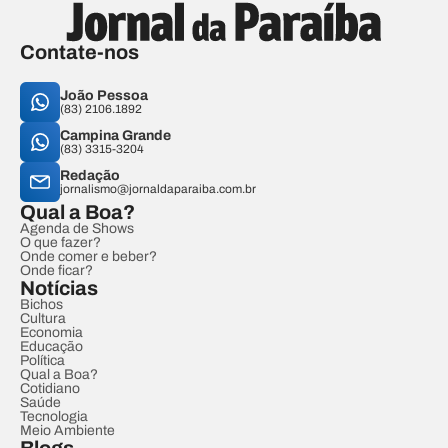
Contate-nos
João Pessoa
(83) 2106.1892
Campina Grande
(83) 3315-3204
Redação
jornalismo@jornaldaparaiba.com.br
Qual a Boa?
Agenda de Shows
O que fazer?
Onde comer e beber?
Onde ficar?
Notícias
Bichos
Cultura
Economia
Educação
Política
Qual a Boa?
Cotidiano
Saúde
Tecnologia
Meio Ambiente