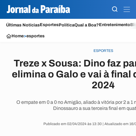
Esportes
Entretenimento
Bl
Últimas Notícias
Política
Qual a Boa?
Home
>
esportes
ESPORTES
Treze x Sousa: Dino faz pa
elimina o Galo e vai à fina
2024
O empate em 0 a 0 no Amigão, aliado à vitória por 2 a 1 n
Dinossauro a sua terceira final em qua
Publicado em 02/04/2024 às 13:30 | Atualizado em 16/