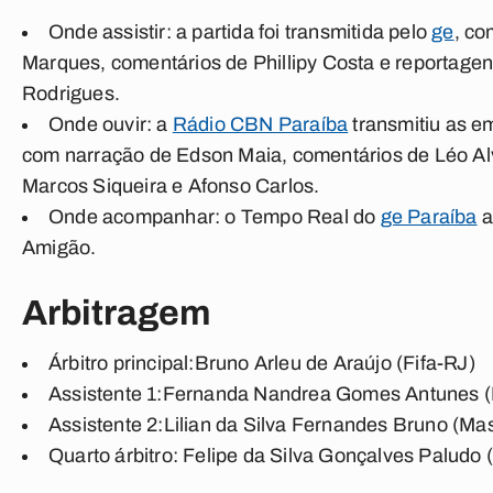
Onde assistir:
a partida foi transmitida pelo
ge
, co
Marques
, comentários de
Phillipy Costa
e reportage
Rodrigues
.
Onde ouvir:
a
Rádio CBN Paraíba
transmitiu as e
com narração de
Edson Maia
, comentários de
Léo Al
Marcos Siqueira
e
Afonso Carlos
.
Onde acompanhar:
o Tempo Real do
ge Paraíba
a
Amigão.
Arbitragem
Árbitro principal:
Bruno Arleu de Araújo (Fifa-RJ)
Assistente 1:
Fernanda Nandrea Gomes Antunes (
Assistente 2:
Lilian da Silva Fernandes Bruno (Ma
Quarto árbitro:
Felipe da Silva Gonçalves Paludo