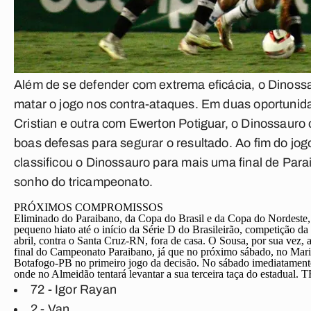
Além de se defender com extrema eficácia, o Dinos
matar o jogo nos contra-ataques. Em duas oportuni
Cristian e outra com Ewerton Potiguar, o Dinossauro 
boas defesas para segurar o resultado. Ao fim do jogo
classificou o Dinossauro para mais uma final de Par
sonho do tricampeonato.
PRÓXIMOS COMPROMISSOS
Eliminado do Paraibano, da Copa do Brasil e da Copa do Nordeste,
pequeno hiato até o início da Série D do Brasileirão, competição da
abril, contra o Santa Cruz-RN, fora de casa. O Sousa, por sua vez, a
final do Campeonato Paraibano, já que no próximo sábado, no Mari
Botafogo-PB no primeiro jogo da decisão. No sábado imediatamente 
onde no Almeidão tentará levantar a sua terceira taça do estadual.
T
72 - Igor Rayan
2 - Van