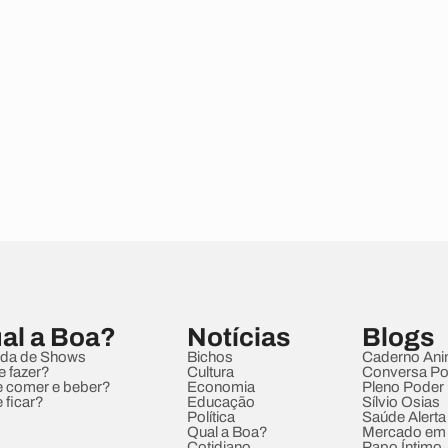
al a Boa?
Notícias
Blogs
da de Shows
Bichos
Caderno Ani
e fazer?
Cultura
Conversa Pol
 comer e beber?
Economia
Pleno Poder
 ficar?
Educação
Sílvio Osias
Política
Saúde Alerta
Qual a Boa?
Mercado em
Cotidiano
Papo Íntimo