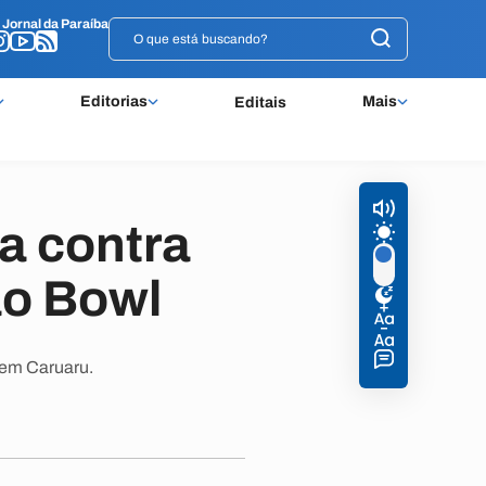
o
o
Jornal da Paraíba
Jornal da Paraíba
Editorias
Mais
Editais
a contra
ão Bowl
 em Caruaru.