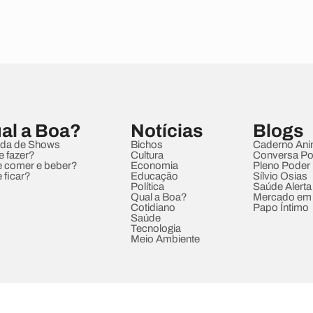
al a Boa?
Notícias
Blogs
da de Shows
Bichos
Caderno Ani
e fazer?
Cultura
Conversa Pol
 comer e beber?
Economia
Pleno Poder
 ficar?
Educação
Sílvio Osias
Política
Saúde Alerta
Qual a Boa?
Mercado em
Cotidiano
Papo Íntimo
Saúde
Tecnologia
Meio Ambiente