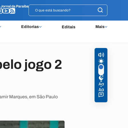
o
o
Jornal da Paraíba
Jornal da Paraíba
Editorias
Mais
Editais
pelo jogo 2
Wlamir Marques, em São Paulo