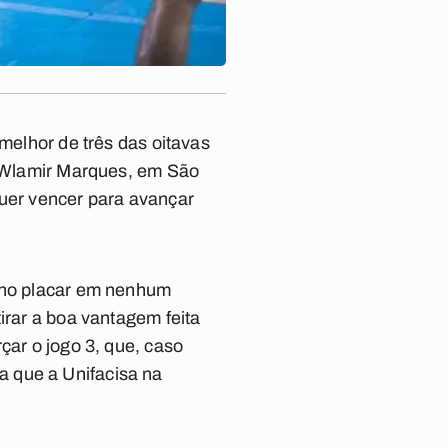
 melhor de três das oitavas
io Wlamir Marques, em São
quer vencer para avançar
e no placar em nenhum
irar a boa vantagem feita
çar o jogo 3, que, caso
a que a Unifacisa na