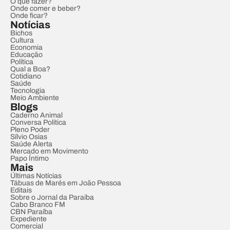
O que fazer?
Onde comer e beber?
Onde ficar?
Notícias
Bichos
Cultura
Economia
Educação
Política
Qual a Boa?
Cotidiano
Saúde
Tecnologia
Meio Ambiente
Blogs
Caderno Animal
Conversa Política
Pleno Poder
Sílvio Osias
Saúde Alerta
Mercado em Movimento
Papo Íntimo
Mais
Últimas Notícias
Tábuas de Marés em João Pessoa
Editais
Sobre o Jornal da Paraíba
Cabo Branco FM
CBN Paraíba
Expediente
Comercial