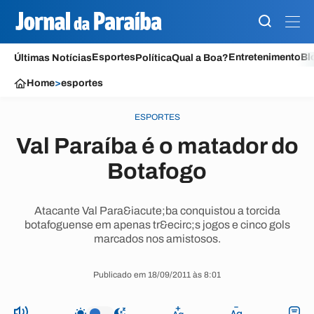
Esportes
Entretenimento
Bl
Últimas Notícias
Política
Qual a Boa?
Home
>
esportes
ESPORTES
Val Paraíba é o matador do
Botafogo
Atacante Val Para&iacute;ba conquistou a torcida
botafoguense em apenas tr&ecirc;s jogos e cinco gols
marcados nos amistosos.
Publicado em 18/09/2011 às 8:01