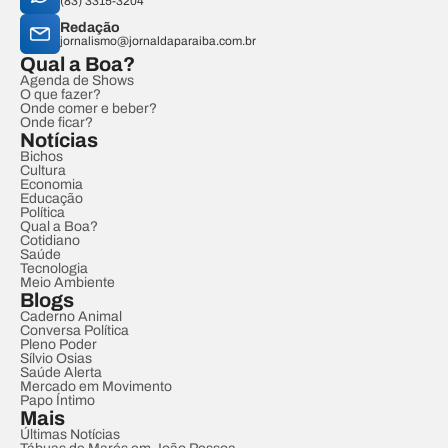
(83) 3315-3204
Redação
jornalismo@jornaldaparaiba.com.br
Qual a Boa?
Agenda de Shows
O que fazer?
Onde comer e beber?
Onde ficar?
Notícias
Bichos
Cultura
Economia
Educação
Política
Qual a Boa?
Cotidiano
Saúde
Tecnologia
Meio Ambiente
Blogs
Caderno Animal
Conversa Política
Pleno Poder
Sílvio Osias
Saúde Alerta
Mercado em Movimento
Papo Íntimo
Mais
Últimas Notícias