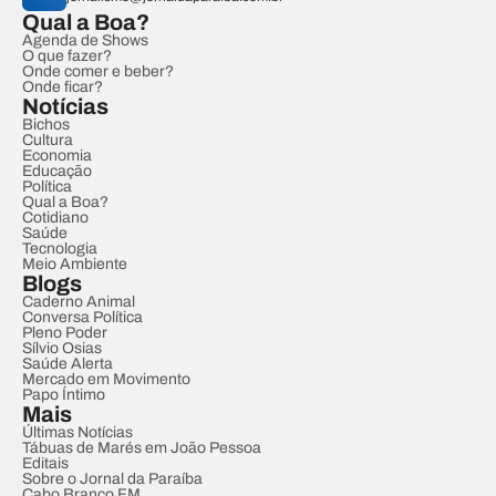
Qual a Boa?
Agenda de Shows
O que fazer?
Onde comer e beber?
Onde ficar?
Notícias
Bichos
Cultura
Economia
Educação
Política
Qual a Boa?
Cotidiano
Saúde
Tecnologia
Meio Ambiente
Blogs
Caderno Animal
Conversa Política
Pleno Poder
Sílvio Osias
Saúde Alerta
Mercado em Movimento
Papo Íntimo
Mais
Últimas Notícias
Tábuas de Marés em João Pessoa
Editais
Sobre o Jornal da Paraíba
Cabo Branco FM