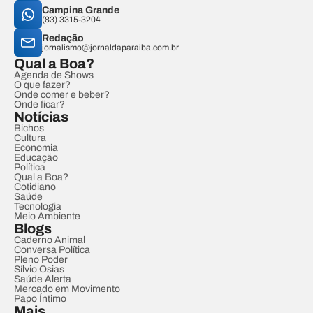
Campina Grande
(83) 3315-3204
Redação
jornalismo@jornaldaparaiba.com.br
Qual a Boa?
Agenda de Shows
O que fazer?
Onde comer e beber?
Onde ficar?
Notícias
Bichos
Cultura
Economia
Educação
Política
Qual a Boa?
Cotidiano
Saúde
Tecnologia
Meio Ambiente
Blogs
Caderno Animal
Conversa Política
Pleno Poder
Sílvio Osias
Saúde Alerta
Mercado em Movimento
Papo Íntimo
Mais