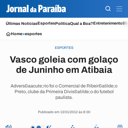
Esportes
Entretenimento
Bl
Últimas Notícias
Política
Qual a Boa?
Home
>
esportes
ESPORTES
Vasco goleia com golaço
de Juninho em Atibaia
Advers&aacute;rio foi o Comercial de Ribeir&atilde;o
Preto, clube da Primeira Divis&atilde;o do futebol
paulista.
Publicado em 13/01/2012 às 8:00