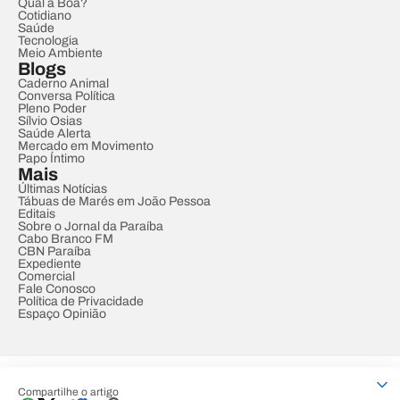
Qual a Boa?
Cotidiano
Saúde
Tecnologia
Meio Ambiente
Blogs
Caderno Animal
Conversa Política
Pleno Poder
Sílvio Osias
Saúde Alerta
Mercado em Movimento
Papo Íntimo
Mais
Últimas Notícias
Tábuas de Marés em João Pessoa
Editais
Sobre o Jornal da Paraíba
Cabo Branco FM
CBN Paraíba
Expediente
Comercial
Fale Conosco
Política de Privacidade
Espaço Opinião
© REDE PARAÍBA DE COMUNICAÇÃO
Compartilhe o artigo