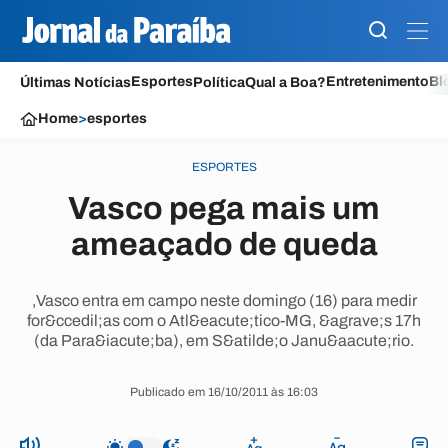
Esportes
Entretenimento
Bl
Últimas Notícias
Política
Qual a Boa?
Home
>
esportes
ESPORTES
Vasco pega mais um
ameaçado de queda
,Vasco entra em campo neste domingo (16) para medir
for&ccedil;as com o Atl&eacute;tico-MG, &agrave;s 17h
(da Para&iacute;ba), em S&atilde;o Janu&aacute;rio.
Publicado em 16/10/2011 às 16:03