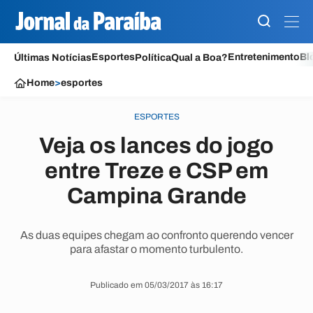
Esportes
Entretenimento
Bl
Últimas Notícias
Política
Qual a Boa?
Home
>
esportes
ESPORTES
Veja os lances do jogo
entre Treze e CSP em
Campina Grande
As duas equipes chegam ao confronto querendo vencer
para afastar o momento turbulento.
Publicado em 05/03/2017 às 16:17