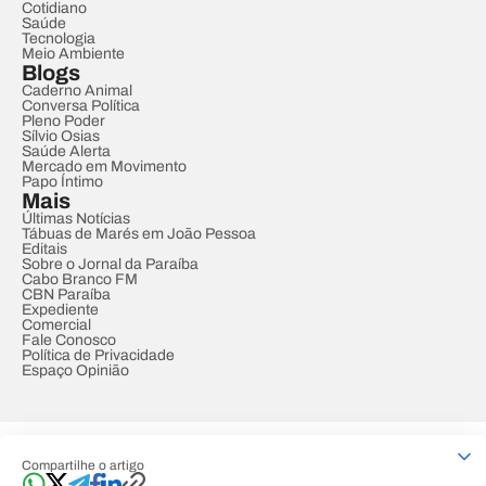
Cotidiano
Saúde
Tecnologia
Meio Ambiente
Blogs
Caderno Animal
Conversa Política
Pleno Poder
Sílvio Osias
Saúde Alerta
Mercado em Movimento
Papo Íntimo
Mais
Últimas Notícias
Tábuas de Marés em João Pessoa
Editais
Sobre o Jornal da Paraíba
Cabo Branco FM
CBN Paraíba
Expediente
Comercial
Fale Conosco
Política de Privacidade
Espaço Opinião
© REDE PARAÍBA DE COMUNICAÇÃO
Compartilhe o artigo