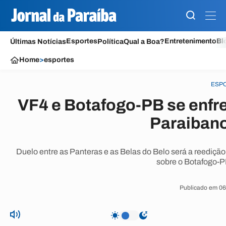
Esportes
Entretenimento
Bl
Últimas Notícias
Política
Qual a Boa?
Home
>
esportes
ESP
VF4 e Botafogo-PB se enfr
Paraiban
Duelo entre as Panteras e as Belas do Belo será a reedição
sobre o Botafogo-PB
Publicado em 06