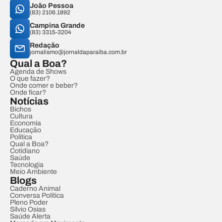
João Pessoa
(83) 2106.1892
Campina Grande
(83) 3315-3204
Redação
jornalismo@jornaldaparaiba.com.br
Qual a Boa?
Agenda de Shows
O que fazer?
Onde comer e beber?
Onde ficar?
Notícias
Bichos
Cultura
Economia
Educação
Política
Qual a Boa?
Cotidiano
Saúde
Tecnologia
Meio Ambiente
Blogs
Caderno Animal
Conversa Política
Pleno Poder
Sílvio Osias
Saúde Alerta