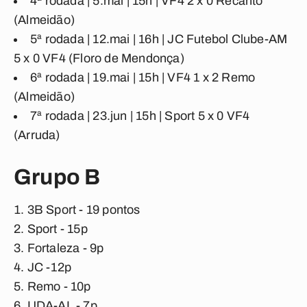
4ª rodada | 5.mai | 15h |
VF4 2 x 0 Recanto
(Almeidão)
5ª rodada | 12.mai | 16h |
JC Futebol Clube-AM
5 x 0 VF4
(
Floro de Mendonça
)
6ª rodada | 19.mai | 15h |
VF4 1 x 2 Remo
(Almeidão)
7ª rodada | 23.jun | 15h |
Sport 5 x 0 VF4
(Arruda)
Grupo B
3B Sport - 19 pontos
Sport - 15p
Fortaleza - 9p
JC -12p
Remo - 10p
UDA-AL - 7p