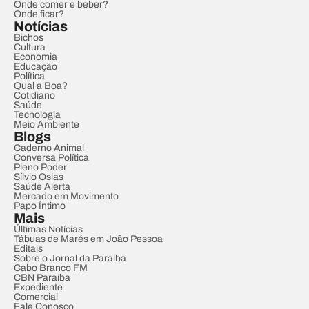
Onde comer e beber?
Onde ficar?
Notícias
Bichos
Cultura
Economia
Educação
Política
Qual a Boa?
Cotidiano
Saúde
Tecnologia
Meio Ambiente
Blogs
Caderno Animal
Conversa Política
Pleno Poder
Sílvio Osias
Saúde Alerta
Mercado em Movimento
Papo Íntimo
Mais
Últimas Notícias
Tábuas de Marés em João Pessoa
Editais
Sobre o Jornal da Paraíba
Cabo Branco FM
CBN Paraíba
Expediente
Comercial
Fale Conosco