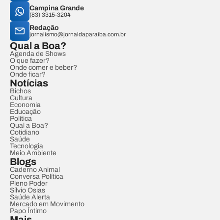
Campina Grande
(83) 3315-3204
Redação
jornalismo@jornaldaparaiba.com.br
Qual a Boa?
Agenda de Shows
O que fazer?
Onde comer e beber?
Onde ficar?
Notícias
Bichos
Cultura
Economia
Educação
Política
Qual a Boa?
Cotidiano
Saúde
Tecnologia
Meio Ambiente
Blogs
Caderno Animal
Conversa Política
Pleno Poder
Sílvio Osias
Saúde Alerta
Mercado em Movimento
Papo Íntimo
Mais