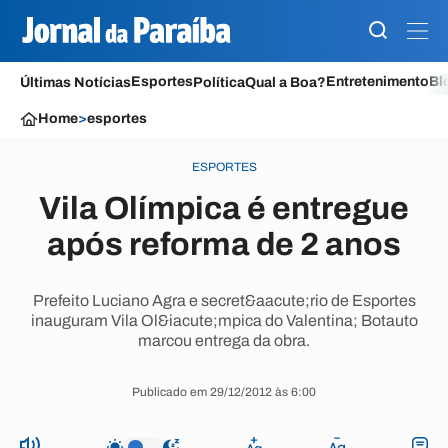
Esportes
Entretenimento
Bl
Últimas Notícias
Política
Qual a Boa?
Home
>
esportes
ESPORTES
Vila Olímpica é entregue
após reforma de 2 anos
Prefeito Luciano Agra e secret&aacute;rio de Esportes
inauguram Vila Ol&iacute;mpica do Valentina; Botauto
marcou entrega da obra.
Publicado em 29/12/2012 às 6:00