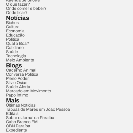
Agenda de Shows
O que fazer?
Onde comer e beber?
Onde ficar?
Notícias
Bichos
Cultura
Economia
Educação
Política
Qual a Boa?
Cotidiano
Saúde
Tecnologia
Meio Ambiente
Blogs
Caderno Animal
Conversa Política
Pleno Poder
Sílvio Osias
Saúde Alerta
Mercado em Movimento
Papo Íntimo
Mais
Últimas Notícias
Tábuas de Marés em João Pessoa
Editais
Sobre o Jornal da Paraíba
Cabo Branco FM
CBN Paraíba
Expediente