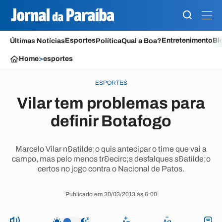
Esportes
Entretenimento
Bl
Últimas Notícias
Política
Qual a Boa?
Home
>
esportes
ESPORTES
Vilar tem problemas para
definir Botafogo
Marcelo Vilar n&atilde;o quis antecipar o time que vai a
campo, mas pelo menos tr&ecirc;s desfalques s&atilde;o
certos no jogo contra o Nacional de Patos.
Publicado em 30/03/2013 às 6:00