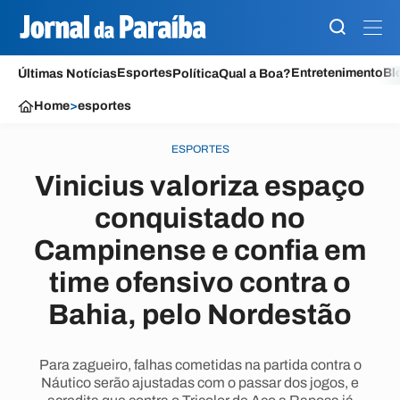
Esportes
Entretenimento
Bl
Últimas Notícias
Política
Qual a Boa?
Home
>
esportes
ESPORTES
Vinicius valoriza espaço
conquistado no
Campinense e confia em
time ofensivo contra o
Bahia, pelo Nordestão
Para zagueiro, falhas cometidas na partida contra o
Náutico serão ajustadas com o passar dos jogos, e