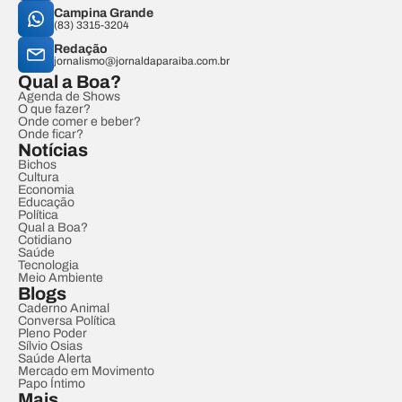
Campina Grande
(83) 3315-3204
Redação
jornalismo@jornaldaparaiba.com.br
Qual a Boa?
Agenda de Shows
O que fazer?
Onde comer e beber?
Onde ficar?
Notícias
Bichos
Cultura
Economia
Educação
Política
Qual a Boa?
Cotidiano
Saúde
Tecnologia
Meio Ambiente
Blogs
Caderno Animal
Conversa Política
Pleno Poder
Sílvio Osias
Saúde Alerta
Mercado em Movimento
Papo Íntimo
Mais