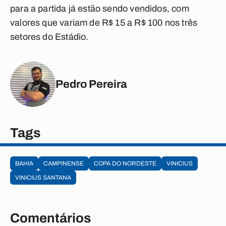
para a partida já estão sendo vendidos,
com
valores que variam de R$ 15 a R$ 100 nos três
setores do Estádio.
Pedro Pereira
Tags
BAHIA
CAMPINENSE
COPA DO NORDESTE
VINICIUS
VINICIUS SANTANA
Comentários