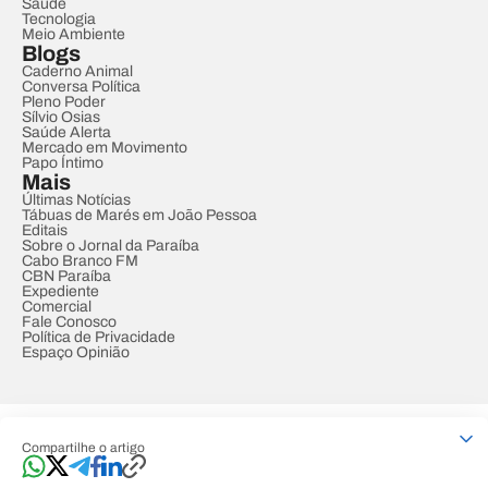
Saúde
Tecnologia
Meio Ambiente
Blogs
Caderno Animal
Conversa Política
Pleno Poder
Sílvio Osias
Saúde Alerta
Mercado em Movimento
Papo Íntimo
Mais
Últimas Notícias
Tábuas de Marés em João Pessoa
Editais
Sobre o Jornal da Paraíba
Cabo Branco FM
CBN Paraíba
Expediente
Comercial
Fale Conosco
Política de Privacidade
Espaço Opinião
© REDE PARAÍBA DE COMUNICAÇÃO
Compartilhe o artigo
Developed by
Designed by