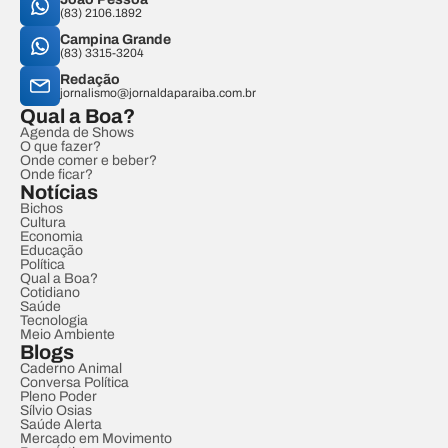
(83) 2106.1892
Campina Grande
(83) 3315-3204
Redação
jornalismo@jornaldaparaiba.com.br
Qual a Boa?
Agenda de Shows
O que fazer?
Onde comer e beber?
Onde ficar?
Notícias
Bichos
Cultura
Economia
Educação
Política
Qual a Boa?
Cotidiano
Saúde
Tecnologia
Meio Ambiente
Blogs
Caderno Animal
Conversa Política
Pleno Poder
Sílvio Osias
Saúde Alerta
Mercado em Movimento