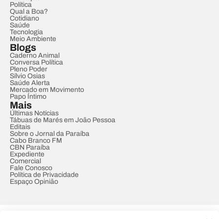
Política
Qual a Boa?
Cotidiano
Saúde
Tecnologia
Meio Ambiente
Blogs
Caderno Animal
Conversa Política
Pleno Poder
Sílvio Osias
Saúde Alerta
Mercado em Movimento
Papo Íntimo
Mais
Últimas Notícias
Tábuas de Marés em João Pessoa
Editais
Sobre o Jornal da Paraíba
Cabo Branco FM
CBN Paraíba
Expediente
Comercial
Fale Conosco
Política de Privacidade
Espaço Opinião
© REDE PARAÍBA DE COMUNICAÇÃO