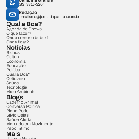
Campina Grande
(83) 3315-3204
Redação
jornalismo@jornaldaparaiba.com.br
Qual a Boa?
Agenda de Shows
O que fazer?
Onde comer e beber?
Onde ficar?
Notícias
Bichos
Cultura
Economia
Educação
Política
Qual a Boa?
Cotidiano
Saúde
Tecnologia
Meio Ambiente
Blogs
Caderno Animal
Conversa Política
Pleno Poder
Sílvio Osias
Saúde Alerta
Mercado em Movimento
Papo Íntimo
Mais
Últimas Notícias