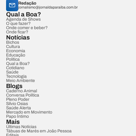
Redação
jornalismo@jornaldaparaiba.com.br
Qual a Boa?
Agenda de Shows
O que fazer?
Onde comer e beber?
Onde ficar?
Notícias
Bichos
Cultura
Economia
Educação
Política
Qual a Boa?
Cotidiano
Saúde
Tecnologia
Meio Ambiente
Blogs
Caderno Animal
Conversa Política
Pleno Poder
Sílvio Osias
Saúde Alerta
Mercado em Movimento
Papo Íntimo
Mais
Últimas Notícias
Tábuas de Marés em João Pessoa
Editais