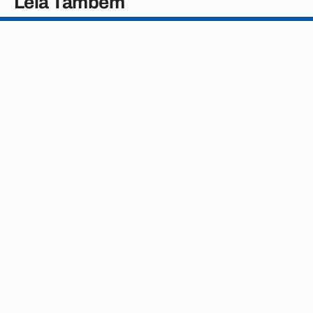
Leia Também