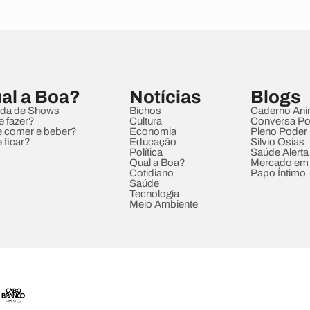
al a Boa?
Notícias
Blogs
da de Shows
Bichos
Caderno Ani
e fazer?
Cultura
Conversa Pol
 comer e beber?
Economia
Pleno Poder
 ficar?
Educação
Sílvio Osias
Política
Saúde Alerta
Qual a Boa?
Mercado em
Cotidiano
Papo Íntimo
Saúde
Tecnologia
Meio Ambiente