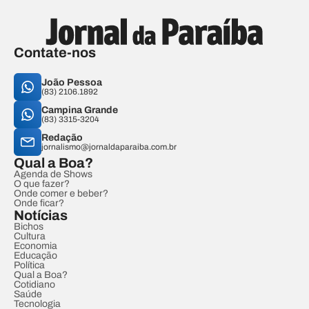
Contate-nos
João Pessoa
(83) 2106.1892
Campina Grande
(83) 3315-3204
Redação
jornalismo@jornaldaparaiba.com.br
Qual a Boa?
Agenda de Shows
O que fazer?
Onde comer e beber?
Onde ficar?
Notícias
Bichos
Cultura
Economia
Educação
Política
Qual a Boa?
Cotidiano
Saúde
Tecnologia