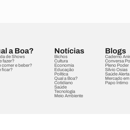
al a Boa?
Notícias
Blogs
da de Shows
Bichos
Caderno Ani
e fazer?
Cultura
Conversa Pol
 comer e beber?
Economia
Pleno Poder
 ficar?
Educação
Sílvio Osias
Política
Saúde Alerta
Qual a Boa?
Mercado em
Cotidiano
Papo Íntimo
Saúde
Tecnologia
Meio Ambiente