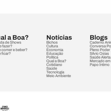
al a Boa?
Notícias
Blogs
da de Shows
Bichos
Caderno Ani
e fazer?
Cultura
Conversa Pol
 comer e beber?
Economia
Pleno Poder
 ficar?
Educação
Sílvio Osias
Política
Saúde Alerta
Qual a Boa?
Mercado em
Cotidiano
Papo Íntimo
Saúde
Tecnologia
Meio Ambiente