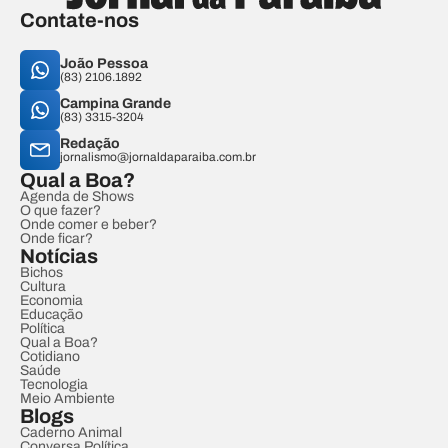
Contate-nos
João Pessoa
(83) 2106.1892
Campina Grande
(83) 3315-3204
Redação
jornalismo@jornaldaparaiba.com.br
Qual a Boa?
Agenda de Shows
O que fazer?
Onde comer e beber?
Onde ficar?
Notícias
Bichos
Cultura
Economia
Educação
Política
Qual a Boa?
Cotidiano
Saúde
Tecnologia
Meio Ambiente
Blogs
Caderno Animal
Conversa Política