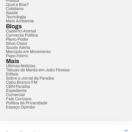
Política
Qual a Boa?
Cotidiano
Saúde
Tecnologia
Meio Ambiente
Blogs
Caderno Animal
Conversa Política
Pleno Poder
Sílvio Osias
Saúde Alerta
Mercado em Movimento
Papo Íntimo
Mais
Últimas Notícias
Tábuas de Marés em João Pessoa
Editais
Sobre o Jornal da Paraíba
Cabo Branco FM
CBN Paraíba
Expediente
Comercial
Fale Conosco
Política de Privacidade
Espaço Opinião
© REDE PARAÍBA DE COMUNICAÇÃO