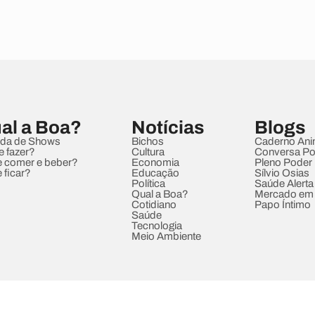
al a Boa?
Notícias
Blogs
da de Shows
Bichos
Caderno Ani
e fazer?
Cultura
Conversa Pol
 comer e beber?
Economia
Pleno Poder
 ficar?
Educação
Sílvio Osias
Política
Saúde Alerta
Qual a Boa?
Mercado em
Cotidiano
Papo Íntimo
Saúde
Tecnologia
Meio Ambiente