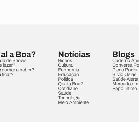
al a Boa?
Notícias
Blogs
da de Shows
Bichos
Caderno Ani
e fazer?
Cultura
Conversa Pol
 comer e beber?
Economia
Pleno Poder
 ficar?
Educação
Sílvio Osias
Política
Saúde Alerta
Qual a Boa?
Mercado em
Cotidiano
Papo Íntimo
Saúde
Tecnologia
Meio Ambiente