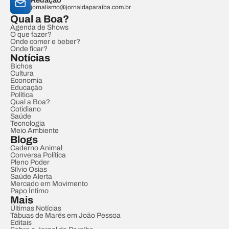
Redação
jornalismo@jornaldaparaiba.com.br
Qual a Boa?
Agenda de Shows
O que fazer?
Onde comer e beber?
Onde ficar?
Notícias
Bichos
Cultura
Economia
Educação
Política
Qual a Boa?
Cotidiano
Saúde
Tecnologia
Meio Ambiente
Blogs
Caderno Animal
Conversa Política
Pleno Poder
Sílvio Osias
Saúde Alerta
Mercado em Movimento
Papo Íntimo
Mais
Últimas Notícias
Tábuas de Marés em João Pessoa
Editais