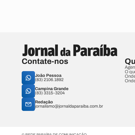
Contate-nos
Qu
Agen
O qu
João Pessoa
Onde
(83) 2106.1892
Onde
Campina Grande
(83) 3315-3204
Redação
jornalismo@jornaldaparaiba.com.br
© REDE PARAÍBA DE COMUNICAÇÃO