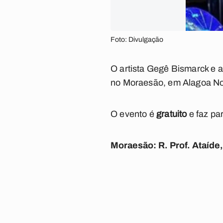
Foto: Divulgação
O artista Gegê Bismarck e a
no Moraesão, em Alagoa N
O evento é
gratuito
e faz pa
Moraesão: R. Prof. Ataíde