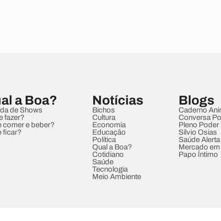
al a Boa?
Notícias
Blogs
da de Shows
Bichos
Caderno Ani
e fazer?
Cultura
Conversa Pol
 comer e beber?
Economia
Pleno Poder
 ficar?
Educação
Sílvio Osias
Política
Saúde Alerta
Qual a Boa?
Mercado em
Cotidiano
Papo Íntimo
Saúde
Tecnologia
Meio Ambiente