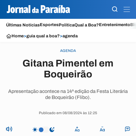
Esportes
Entretenimento
Bl
Últimas Notícias
Política
Qual a Boa?
Home
>
guia qual a boa?
>
agenda
AGENDA
Gitana Pimentel em
Boqueirão
Apresentação acontece na 14ª edição da Festa Literária
de Boqueirão (Flibo).
Publicado em 08/08/2024 às 12:25