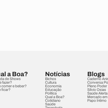
al a Boa?
Notícias
Blogs
da de Shows
Bichos
Caderno Ani
e fazer?
Cultura
Conversa Pol
 comer e beber?
Economia
Pleno Poder
 ficar?
Educação
Sílvio Osias
Política
Saúde Alerta
Qual a Boa?
Mercado em
Cotidiano
Papo Íntimo
Saúde
Tecnologia