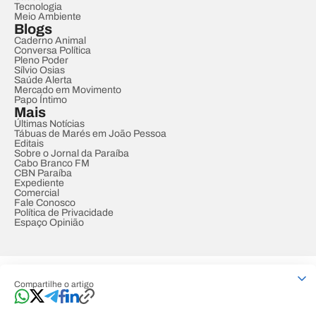
Tecnologia
Meio Ambiente
Blogs
Caderno Animal
Conversa Política
Pleno Poder
Sílvio Osias
Saúde Alerta
Mercado em Movimento
Papo Íntimo
Mais
Últimas Notícias
Tábuas de Marés em João Pessoa
Editais
Sobre o Jornal da Paraíba
Cabo Branco FM
CBN Paraíba
Expediente
Comercial
Fale Conosco
Política de Privacidade
Espaço Opinião
© REDE PARAÍBA DE COMUNICAÇÃO
Compartilhe o artigo
Developed by
Designed by