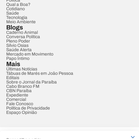
Política
Qual a Boa?
Cotidiano
Saúde
Tecnologia
Meio Ambiente
Blogs
Caderno Animal
Conversa Política
Pleno Poder
Sílvio Osias
Saúde Alerta
Mercado em Movimento
Papo Íntimo
Mais
Últimas Notícias
Tábuas de Marés em João Pessoa
Editais
Sobre o Jornal da Paraíba
Cabo Branco FM
CBN Paraíba
Expediente
Comercial
Fale Conosco
Política de Privacidade
Espaço Opinião
© REDE PARAÍBA DE COMUNICAÇÃO