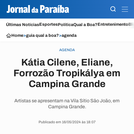
Esportes
Entretenimento
Bl
Últimas Notícias
Política
Qual a Boa?
Home
>
guia qual a boa?
>
agenda
AGENDA
Kátia Cilene, Eliane,
Forrozão Tropikálya em
Campina Grande
Artistas se apresentam na Vila Sítio São João, em
Campina Grande.
Publicado em 16/05/2024 às 18:07