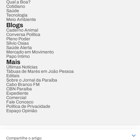
Qual a Boa?
Cotidiano
Saúde
Tecnologia
Meio Ambiente
Blogs
Caderno Animal
Conversa Política
Pleno Poder
Sílvio Osias
Saúde Alerta
Mercado em Movimento
Papo Íntimo
Mais
Últimas Notícias
Tábuas de Marés em João Pessoa
Editais
Sobre o Jornal da Paraíba
Cabo Branco FM
CBN Paraíba
Expediente
Comercial
Fale Conosco
Política de Privacidade
Espaço Opinião
© REDE PARAÍBA DE COMUNICAÇÃO
Compartilhe o artigo