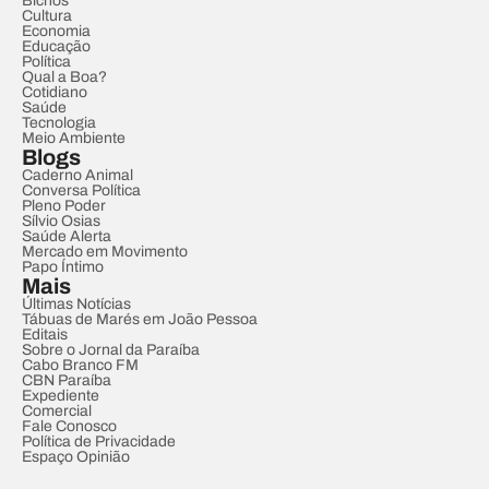
Bichos
Cultura
Economia
Educação
Política
Qual a Boa?
Cotidiano
Saúde
Tecnologia
Meio Ambiente
Blogs
Caderno Animal
Conversa Política
Pleno Poder
Sílvio Osias
Saúde Alerta
Mercado em Movimento
Papo Íntimo
Mais
Últimas Notícias
Tábuas de Marés em João Pessoa
Editais
Sobre o Jornal da Paraíba
Cabo Branco FM
CBN Paraíba
Expediente
Comercial
Fale Conosco
Política de Privacidade
Espaço Opinião